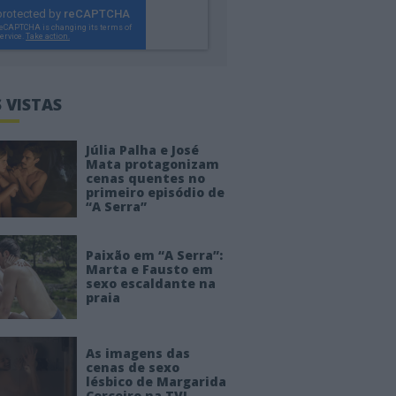
 VISTAS
Júlia Palha e José
Mata protagonizam
cenas quentes no
primeiro episódio de
“A Serra”
Paixão em “A Serra”:
Marta e Fausto em
sexo escaldante na
praia
As imagens das
cenas de sexo
lésbico de Margarida
Corceiro na TVI