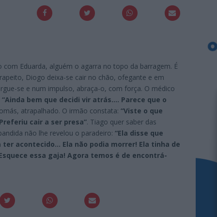
io com Eduarda, alguém o agarra no topo da barragem. É
arapeito, Diogo deixa-se cair no chão, ofegante e em
ergue-se e num impulso, abraça-o, com força. O médico
.
“Ainda bem que decidi vir atrás…. Parece que o
 Tomás, atrapalhado. O irmão constata:
“Viste o que
referiu cair a ser presa”
. Tiago quer saber das
bandida não lhe revelou o paradeiro:
“Ela disse que
 ter acontecido… Ela não podia morrer! Ela tinha de
Esquece essa gaja! Agora temos é de encontrá-