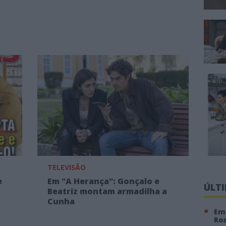
TELEVISÃO
e
Em "A Herança": Gonçalo e
ÚLT
Beatriz montam armadilha a
Cunha
Em 
Ro