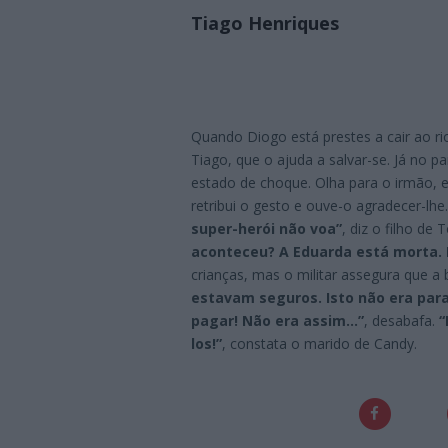
Tiago Henriques
Quando Diogo está prestes a cair ao r
Tiago, que o ajuda a salvar-se. Já no p
estado de choque. Olha para o irmão, 
retribui o gesto e ouve-o agradecer-lhe
super-herói não voa”
, diz o filho de
aconteceu? A Eduarda está morta. P
crianças, mas o militar assegura que a 
estavam seguros. Isto não era para
pagar! Não era assim…”
, desabafa.
“
los!”
, constata o marido de Candy.