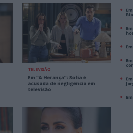
Em
Bi
Em 
hos
Em
Em
co
TELEVISÃO
Em "A Herança": Sofia é
Em 
acusada de negligência em
Jo
televisão
Em 