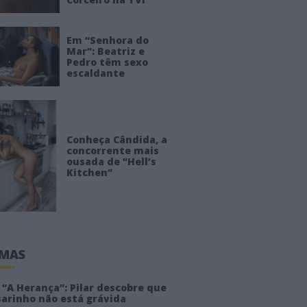
Em “Senhora do
Mar”: Beatriz e
Pedro têm sexo
escaldante
Conheça Cândida, a
concorrente mais
ousada de “Hell’s
Kitchen”
IMAS
“A Herança”: Pilar descobre que
sarinho não está grávida