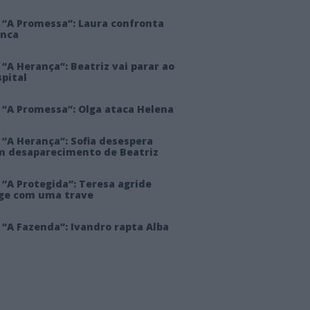
 “A Promessa”: Laura confronta
anca
“A Herança”: Beatriz vai parar ao
pital
 “A Promessa”: Olga ataca Helena
 “A Herança”: Sofia desespera
m desaparecimento de Beatriz
“A Protegida”: Teresa agride
rge com uma trave
“A Fazenda”: Ivandro rapta Alba