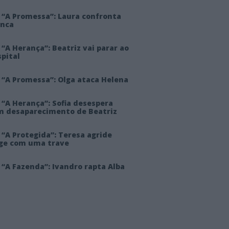
 “A Promessa”: Laura confronta
anca
“A Herança”: Beatriz vai parar ao
pital
 “A Promessa”: Olga ataca Helena
 “A Herança”: Sofia desespera
m desaparecimento de Beatriz
“A Protegida”: Teresa agride
rge com uma trave
“A Fazenda”: Ivandro rapta Alba