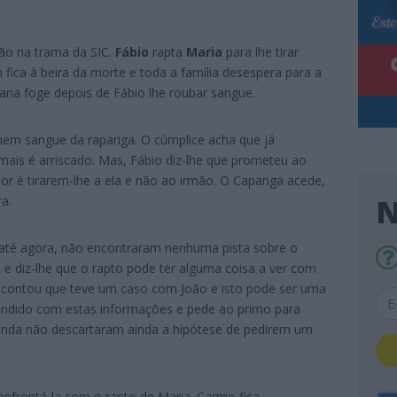
ão na trama da SIC.
Fábio
rapta
Maria
para lhe tirar
 fica à beira da morte e toda a família desespera para a
ria foge depois de Fábio lhe roubar sangue.
em sangue da rapariga. O cúmplice acha que já
 mais é arriscado. Mas, Fábio diz-lhe que prometeu ao
lhor é tirarem-lhe a ela e não ao irmão. O Capanga acede,
N
a.
, até agora, não encontraram nenhuma pista sobre o
o e diz-lhe que o rapto pode ter alguma coisa a ver com
 contou que teve um caso com João e isto pode ser uma
endido com estas informações e pede ao primo para
inda não descartaram ainda a hipótese de pedirem um
onfrontá-la com o rapto de Maria. Carmo fica