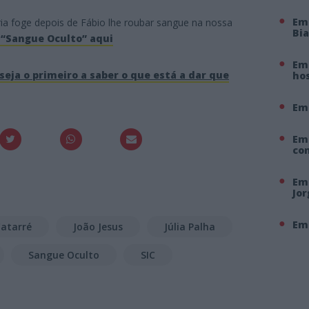
Em
a foge depois de Fábio lhe roubar sangue na nossa
Bi
 “Sangue Oculto” aqui
Em 
seja o primeiro a saber o que está a dar que
hos
Em
Em
co
Em 
Jo
Em 
Catarré
João Jesus
Júlia Palha
Sangue Oculto
SIC