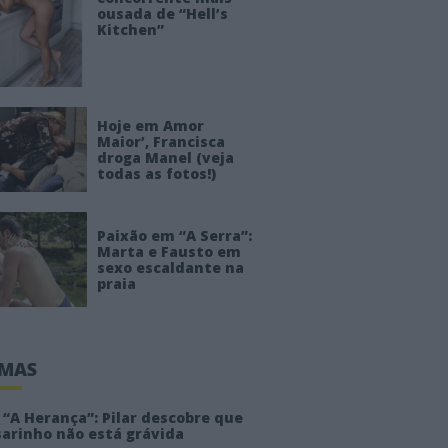
ousada de “Hell’s
Kitchen”
Hoje em Amor
Maior’, Francisca
droga Manel (veja
todas as fotos!)
Paixão em “A Serra”:
Marta e Fausto em
sexo escaldante na
praia
IMAS
“A Herança”: Pilar descobre que
sarinho não está grávida