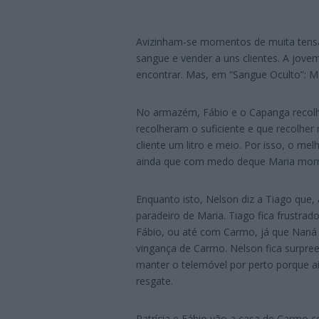
Avizinham-se momentos de muita tens
sangue e vender a uns clientes. A jovem
encontrar. Mas, em “Sangue Oculto”: Ma
No armazém, Fábio e o Capanga recolh
recolheram o suficiente e que recolher
cliente um litro e meio. Por isso, o me
ainda que com medo deque Maria morr
Enquanto isto, Nelson diz a Tiago que
paradeiro de Maria. Tiago fica frustrad
Fábio, ou até com Carmo, já que Naná
vingança de Carmo. Nelson fica surpre
manter o telemóvel por perto porque a
resgate.
Patrícia e Fábio vão a casa de Carmo c