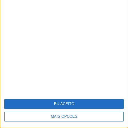
Stella McCartney: designer distinguida
na Nat Gala
EU ACEITO
MAIS OPÇÕES
Samsung vai lançar smartphone