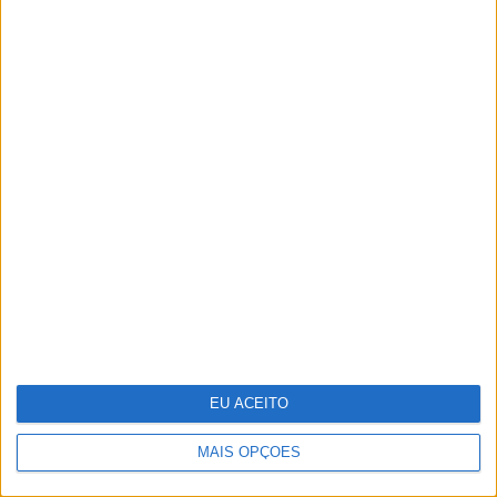
O grande negócio dos centros de dados
Não perca na CARAS: tudo sobre o
casamento de Catarina, filha de António
Costa, com João Rodrigues
EU ACEITO
MAIS OPÇÕES