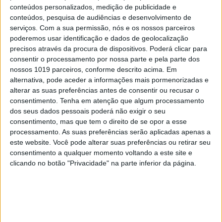
Em "A Herança": Gonçalo e Beatriz montam
conteúdos personalizados, medição de publicidade e
armadilha a Cunha
conteúdos, pesquisa de audiências e desenvolvimento de
serviços.
Com a sua permissão, nós e os nossos parceiros
poderemos usar identificação e dados de geolocalização
precisos através da procura de dispositivos. Poderá clicar para
consentir o processamento por nossa parte e pela parte dos
nossos 1019 parceiros, conforme descrito acima. Em
alternativa, pode aceder a informações mais pormenorizadas e
alterar as suas preferências antes de consentir ou recusar o
consentimento.
Tenha em atenção que algum processamento
dos seus dados pessoais poderá não exigir o seu
consentimento, mas que tem o direito de se opor a esse
processamento. As suas preferências serão aplicadas apenas a
este website. Você pode alterar suas preferências ou retirar seu
consentimento a qualquer momento voltando a este site e
TELEVISÃO
clicando no botão "Privacidade" na parte inferior da página.
Em "A Protegida": JD asfixia Clarice na prisão