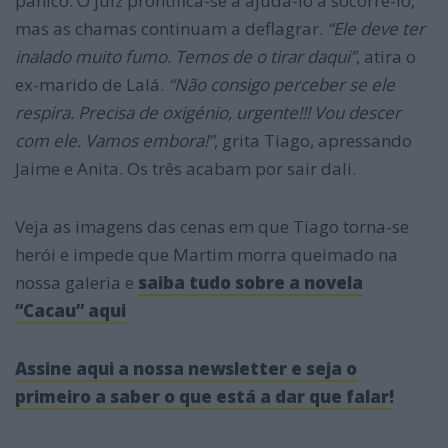
pânico. O juiz prontifica-se a ajudá-lo a socorrê-lo,
mas as chamas continuam a deflagrar.
“Ele deve ter
inalado muito fumo. Temos de o tirar daqui”
, atira o
ex-marido de Lalá.
“Não consigo perceber se ele
respira. Precisa de oxigénio, urgente!!! Vou descer
com ele. Vamos embora!”
, grita Tiago, apressando
Jaime e Anita. Os três acabam por sair dali.
Veja as imagens das cenas em que Tiago torna-se
herói e impede que Martim morra queimado na
nossa galeria e
saiba tudo sobre a novela
“Cacau” aqui
Assine aqui a nossa newsletter e seja o
primeiro a saber o que está a dar que falar!