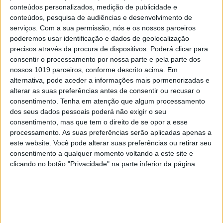
conteúdos personalizados, medição de publicidade e
conteúdos, pesquisa de audiências e desenvolvimento de
serviços.
Com a sua permissão, nós e os nossos parceiros
poderemos usar identificação e dados de geolocalização
precisos através da procura de dispositivos. Poderá clicar para
consentir o processamento por nossa parte e pela parte dos
nossos 1019 parceiros, conforme descrito acima. Em
alternativa, pode aceder a informações mais pormenorizadas e
alterar as suas preferências antes de consentir ou recusar o
consentimento.
Tenha em atenção que algum processamento
dos seus dados pessoais poderá não exigir o seu
TELEVISÃO
consentimento, mas que tem o direito de se opor a esse
Em "A Herança": Gonçalo e Beatriz montam
processamento. As suas preferências serão aplicadas apenas a
armadilha a Cunha
este website. Você pode alterar suas preferências ou retirar seu
consentimento a qualquer momento voltando a este site e
clicando no botão "Privacidade" na parte inferior da página.