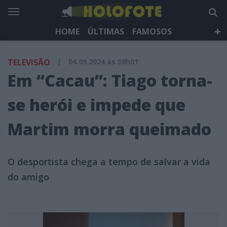
HOME
ÚLTIMAS
FAMOSOS
DÁ QUE FALAR
TELEVISÃO
LIFESTYLE
TELEVISÃO
|
04.09.2024 às 08h01
HOLOFOTE TV
NEWSLETTER
Em “Cacau”: Tiago torna-
se herói e impede que
Martim morra queimado
O desportista chega a tempo de salvar a vida
do amigo