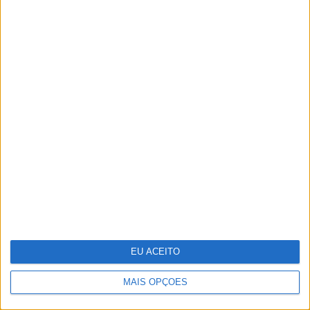
Um novo estúdio em Lisboa para
jantares, showcookings, apresentações
de marcas, todo decorado em português
EU ACEITO
MAIS OPÇÕES