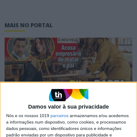
MAIS NO PORTAL
CAPAS
Damos valor à sua privacidade
Em "A Herança": Pilar rapta e espanca
Nós e os nossos 1019
parceiros
armazenamos e/ou acedemos
Vicente
a informações num dispositivo, como cookies, e processamos
dados pessoais, como identificadores únicos e informações
padrão enviadas por um dispositivo para publicidade e