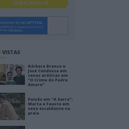
SUBSCREVA JÁ
 VISTAS
Bárbara Branco e
José Condessa em
cenas eróticas em
“O Crime do Padre
Amaro”
Paixão em “A Serra”:
Marta e Fausto em
sexo escaldante na
praia