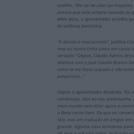
sozinho.
“Ele vai de uber (ao hospital
pessoa que está sempre rodeada de ge
Além disso, o apresentador acredita q
de violência doméstica.
“A dúvida é massacrante”
, justifica Cri
mas eu nunca tinha posto em causa is
verdade.”
Depois, Cláudio Ramos destac
telefone com o José Castelo Branco fo
como se ele fosse culpado e não estão 
porpurinas…”
Depois o apresentador desabafa.
“Eu n
condenado. Mas eu sou testemunha, e 
meio mundo vem dizer agora o contrári
a Betty muito bem. Do que eu converse
falo, mas em tradução de amigos em 
grande. Alguma coisa aconteceu para 
95 anos e até aqui todos, incluindo o 