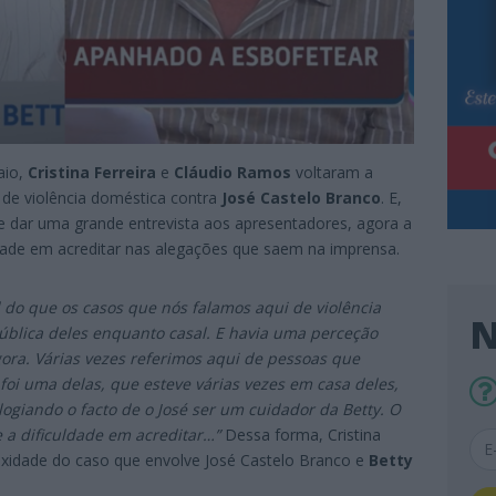
aio,
Cristina Ferreira
e
Cláudio Ramos
voltaram a
 de violência doméstica contra
José Castelo Branco
. E,
e dar uma grande entrevista aos apresentadores, agora a
uldade em acreditar nas alegações que saem na imprensa.
l do que os casos que nós falamos aqui de violência
N
blica deles enquanto casal. E havia uma perceção
gora. Várias vezes referimos aqui de pessoas que
foi uma delas, que esteve várias vezes em casa deles,
logiando o facto de o José ser um cuidador da Betty. O
 a dificuldade em acreditar…”
Dessa forma, Cristina
exidade do caso que envolve José Castelo Branco e
Betty