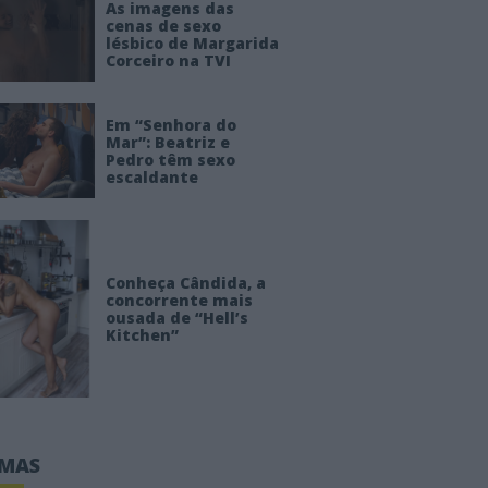
As imagens das
cenas de sexo
lésbico de Margarida
Corceiro na TVI
Em “Senhora do
Mar”: Beatriz e
Pedro têm sexo
escaldante
Conheça Cândida, a
concorrente mais
ousada de “Hell’s
Kitchen”
IMAS