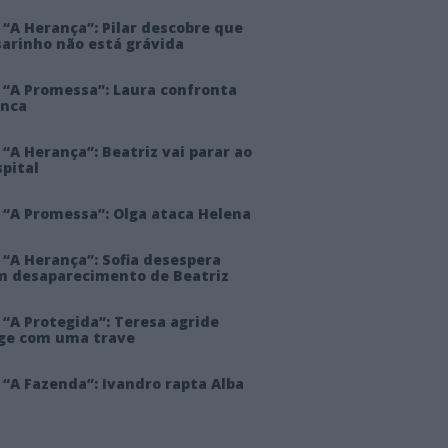
“A Herança”: Pilar descobre que
sarinho não está grávida
 “A Promessa”: Laura confronta
anca
“A Herança”: Beatriz vai parar ao
pital
 “A Promessa”: Olga ataca Helena
 “A Herança”: Sofia desespera
m desaparecimento de Beatriz
“A Protegida”: Teresa agride
rge com uma trave
“A Fazenda”: Ivandro rapta Alba