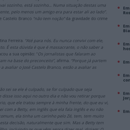
), vai sozinho, está sozinho… Numa situação destas uma
Em 
nte, pelo menos um amigo era para estar ali ao lado”.
Ro
ue Castelo Branco
“não tem noção”
da gravidade do crime
Em
Bi
stina Ferreira.
“Até para nós. Eu nunca convivi com ele,
Em 
to. É esta dúvida é que é massacrante, o não saber a
hos
ou a sua opinião: “
Os jornalistas que falaram ao
ram na base do preconceito”
, afirma.
“Porque já partem
Em
a avaliar o José Castelo Branco, estão a avaliar as
Em
co
ão sei se ele é culpado, se for culpado que seja
Em 
disse isso aqui no outro dia e não vou retirar porque
Jo
o, que ele tratou sempre à minha frente, do que eu vi,
i com a Betty, em inglês que ela fala inglês e eu não
Em 
comum, ela tinha um carinho pelo Zé, tem, tem muito
esta decisão, naturalmente que sim. Mas a Betty tem
filho, incluindo os que vêm agora dizer mal, diziam: O