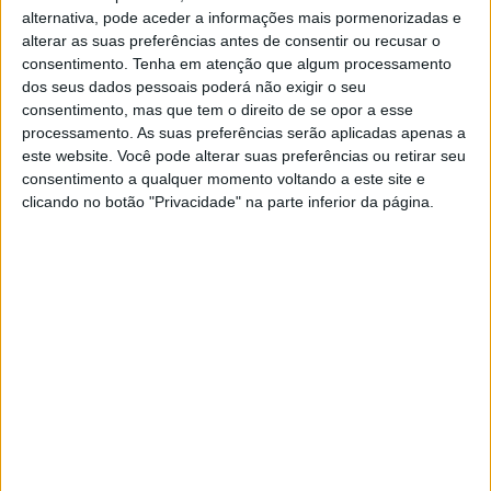
alternativa, pode aceder a informações mais pormenorizadas e
alterar as suas preferências antes de consentir ou recusar o
consentimento.
Tenha em atenção que algum processamento
dos seus dados pessoais poderá não exigir o seu
consentimento, mas que tem o direito de se opor a esse
processamento. As suas preferências serão aplicadas apenas a
este website. Você pode alterar suas preferências ou retirar seu
consentimento a qualquer momento voltando a este site e
clicando no botão "Privacidade" na parte inferior da página.
TELEVISÃO
Em “Flor Sem Tempo”: Cremilde espanca
Jaime depois de ele se vingar
Ao perceber que o rapaz provocou um escândalo para a
prejudicar, a farmacêutica decide agir
Em “Flor Sem Tempo”: Mariana impede Catarina de
visitar Vasco na prisão