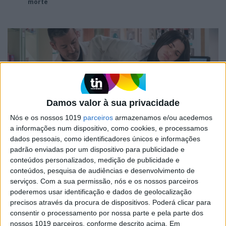
morte
Damos valor à sua privacidade
Nós e os nossos 1019
parceiros
armazenamos e/ou acedemos
a informações num dispositivo, como cookies, e processamos
dados pessoais, como identificadores únicos e informações
TELEVISÃO
padrão enviadas por um dispositivo para publicidade e
Em “Flor Sem Tempo”: Cremilde apanha Filipa
conteúdos personalizados, medição de publicidade e
a seduzir Viriato
conteúdos, pesquisa de audiências e desenvolvimento de
A tia de Mimi entra na farmácia e não tem dúvidas de que a colega
serviços.
Com a sua permissão, nós e os nossos parceiros
está interessada no novo diretor técnico
poderemos usar identificação e dados de geolocalização
precisos através da procura de dispositivos. Poderá clicar para
Em “Flor Sem Tempo”: Vera comete um crime para
salvar o filho
consentir o processamento por nossa parte e pela parte dos
nossos 1019 parceiros, conforme descrito acima. Em