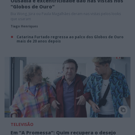
Ousadia e excentricidade dão nas vistas nos
"Globos de Ouro"
Bia Wong, Jüra ou Paula Magalhães deram nas vistas pelos looks
que usaram
Tiago Henriques
Catarina Furtado regressa ao palco dos Globos de Ouro
mais de 20 anos depois
TELEVISÃO
Em “A Promessa”: Quim recupera o desejo