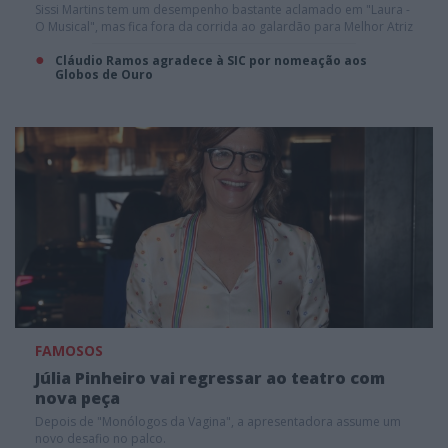
Sissi Martins tem um desempenho bastante aclamado em "Laura -
O Musical", mas fica fora da corrida ao galardão para Melhor Atriz
de Teatro
Cláudio Ramos agradece à SIC por nomeação aos
Globos de Ouro
FAMOSOS
Júlia Pinheiro vai regressar ao teatro com
nova peça
Depois de "Monólogos da Vagina", a apresentadora assume um
novo desafio no palco.