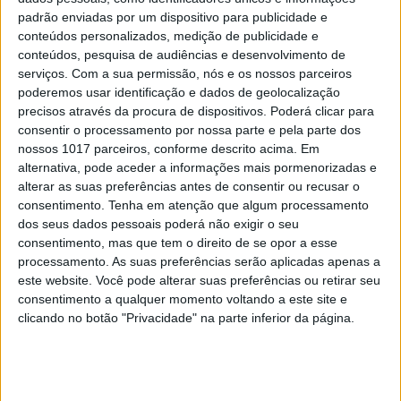
padrão enviadas por um dispositivo para publicidade e
conteúdos personalizados, medição de publicidade e
conteúdos, pesquisa de audiências e desenvolvimento de
serviços.
Com a sua permissão, nós e os nossos parceiros
poderemos usar identificação e dados de geolocalização
precisos através da procura de dispositivos. Poderá clicar para
consentir o processamento por nossa parte e pela parte dos
nossos 1017 parceiros, conforme descrito acima. Em
alternativa, pode aceder a informações mais pormenorizadas e
DÁ QUE FALAR
alterar as suas preferências antes de consentir ou recusar o
consentimento.
Tenha em atenção que algum processamento
Henrique Feist estreia musical que marca os
dos seus dados pessoais poderá não exigir o seu
40 anos da morte de Ary dos Santos
consentimento, mas que tem o direito de se opor a esse
O espetáculo estreia a 8 de março no Auditório do Casino Estoril
processamento. As suas preferências serão aplicadas apenas a
e conta ainda com Valter Mira e Flávio Gil no elenco
este website. Você pode alterar suas preferências ou retirar seu
Sara Matos e Soraia Tavares mostram o que se passa
consentimento a qualquer momento voltando a este site e
no camarim 6 do Teatro da Trindade
clicando no botão "Privacidade" na parte inferior da página.