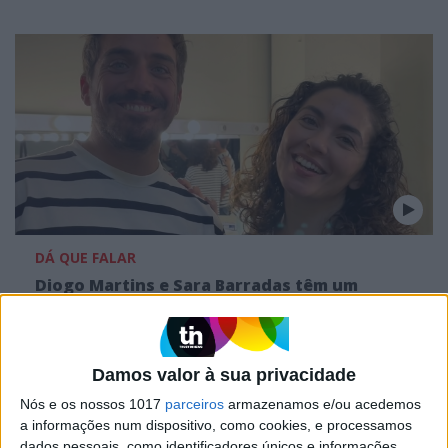
DÁ QUE FALAR
Diogo Martins e Sara Barradas têm um
recado a dar a todos (veja o vídeo!)
Os atores falam em exclusivo aos leitores do site Holofote
Diogo Martins brilha em quatro projetos! "Estou muito
Damos valor à sua privacidade
grato"
Nós e os nossos 1017
parceiros
armazenamos e/ou acedemos
a informações num dispositivo, como cookies, e processamos
dados pessoais, como identificadores únicos e informações